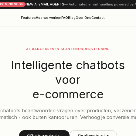
NEW AI EMAIL AGENTS
— Automat
COMING SOON
Features
Hoe we werken
FAQ
Blog
Ove
AI-AANGEDREVEN KLANTENO
Intelligente 
voor
e-comm