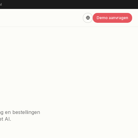
ed email handling powered by AI
r Ons
Contact
NDERSTEUNING
chatbots
erce