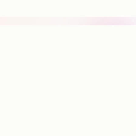
⚡
Ce que Glimps automatise
Pourquoi les chatbots intellig
sont essentiels pour l'e-com
Fournir un service de qualité nécessite du temps et de l'
Pendant que votre équipe traite les questions de suivi d
commande, les acheteurs potentiels restent sans consei
Nos chatbots intelligents combinent support automatisé 
accompagnement actif à l'achat.
Réponses instantanées aux questions produits