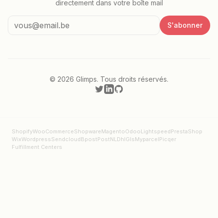
directement dans votre boîte mail
S'abonner
©
2026
Glimps.
Tous droits réservés.
Shopify
WooCommerce
Shopware
Magento
Odoo
Lightspeed
PrestaShop
Wix
Wordpress
Sendcloud
Bpost
PostNL
Dhl
Gls
Myparcel
Picqer
Fulfillment Centers